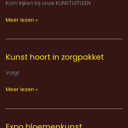
Kom kijken bij onze KUNSTUITLEEN
Meer lezen »
Kunst hoort in zorgpakket
Kunst
hoort
Volgt
in
zorgpakket
Meer lezen »
Expo bloemenkunst
Expo