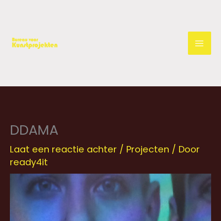
Ga
naar
de
inhoud
DDAMA
Laat een reactie achter
/
Projecten
/ Door
ready4it